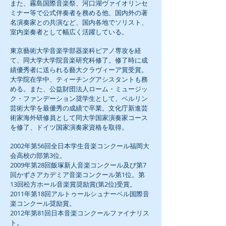
また、
霧島国際音楽祭、河口湖ヴァイオリンセ
ミナー等で公式伴奏者を務める他、
国内外の著
名演奏家との共演など、国内各地でソリスト、
室内楽奏者として幅広く活躍している。
東京藝術大学音楽学部器楽科ピアノ専攻を経
て、同大学大学院音楽研究科修了。修了時に成
績優秀者に送られる藝大クラヴィーア賞受賞。
大学院在学中、ティーチングアシスタントも務
める。また、公益財団法人ローム・ミュージッ
ク・ファンデーション奨学生として、ベルリン
芸術大学を最優秀の成績で卒業。文化庁新進芸
術家海外研修員として同大学国家演奏家コース
を修了、ドイツ国家演奏家資格を取得。
2002年第56回全日本学生音楽コンクール福岡大
会高校の部第3位。
2009年第28回飯塚新人音楽コンクール及び第7
回かずさアカデミア音楽コンクール第1位。第
13回松方ホール音楽賞奨励賞(第2位)受賞。
2011年第18回アルトゥールシュナーベル国際音
楽コンクール奨励賞。
2012年第81回日本音楽コンクールファイナリス
ト。