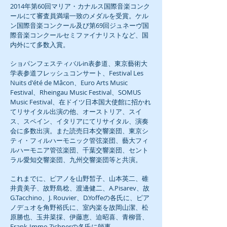
2014年第60回マリア・カナルス国際音楽コンク
ールにて審査員満場一致のメダルを受賞。ケル
ン国際音楽コンクール及び第69回ジュネーヴ国
際音楽コンクールセミファイナリストなど、国
内外にて多数入賞。
ショパンフェスティバルin表参道、東京藝術大
学表参道フレッシュコンサート、Festival Les
Nuits d'été de Mâcon、Euro Arts Music
Festival、Rheingau Music Festival、SOMUS
Music Festival、在ドイツ日本国大使館に招かれ
てリサイタル出演の他、オーストリア、スイ
ス、スペイン、イタリアにてリサイタル、演奏
会に多数出演。また読売日本交響楽団、東京シ
ティ・フィルハーモニック管弦楽団、藝大フィ
ルハーモニア管弦楽団、千葉交響楽団、セント
ラル愛知交響楽団、九州交響楽団等と共演。
これまでに、ピアノを山野皙子、山本英二、碓
井貴美子、故野島稔、渡邊健二、A.Pisarev、故
G.Tacchino、J. Rouvier、D.Yoffeの各氏に、ピア
ノデュオを角野裕氏に、室内楽を故岡山潔、松
原勝也、玉井菜採、伊藤恵、迫昭喜、青柳晋、
Frank-Immo Zichnerの各氏に師事。