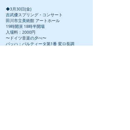
◆3月30日(金)
吉武優スプリング・コンサート
田川市立美術館 アートホール
19時開演 18時半開場
入場料：2000円
〜ドイツ音楽の夕べ〜
バッハ：パルティータ第1番 変ロ長調
ベートーヴェン：ピアノ・ソナタ第13番 変
ホ長調 作品27−1
ショパン：スケルツォ第4番 ホ長調 作品54
--------------------------------------------------------
-----------
シューマン：ピアノ・ソナタ第1番 嬰ヘ短調
作品11
◆7月25日(水)
マコン 夏の音楽祭(フランス)
20時開演
シューマン：ピアノ・ソナタ 第1番 嬰ヘ短
調 作品11
◆8月19日(日)