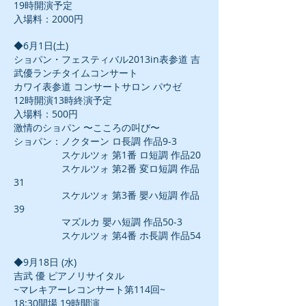
19時開演予定
入場料：2000円
◆6月1日(土)
ショパン・フェスティバル2013in表参道 吉
武優ランチタイムコンサート
カワイ表参道 コンサートサロン パウゼ
12時開演13時終演予定
入場料：500円
激情のショパン 〜こころの叫び〜
ショパン：ノクターン ロ長調 作品9-3
スケルツォ 第1番 ロ短調 作品20
スケルツォ 第2番 変ロ短調 作品
31
スケルツォ 第3番 嬰ハ短調 作品
39
マズルカ 嬰ハ短調 作品50-3
スケルツォ 第4番 ホ長調 作品54
◆9月18日 (水)
吉武 優 ピアノリサイタル
~マレキアーレコンサート第114回~
18:30開場 19時開演