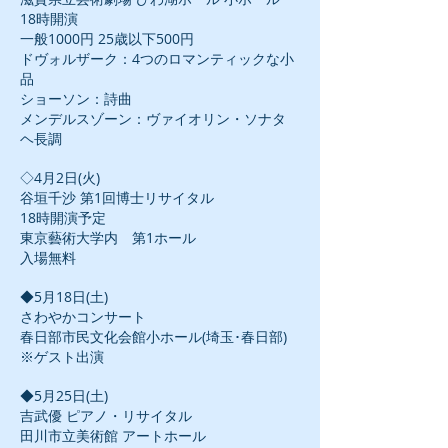
18時開演
一般1000円 25歳以下500円
ドヴォルザーク：4つのロマンティックな小
品
ショーソン：詩曲
メンデルスゾーン：ヴァイオリン・ソナタ
ヘ長調
◇4月2日(火)
谷垣千沙 第1回博士リサイタル
18時開演予定
東京藝術大学内 第1ホール
入場無料
◆5月18日(土)
さわやかコンサート
春日部市民文化会館小ホール(埼玉･春日部)
※ゲスト出演
◆5月25日(土)
吉武優 ピアノ・リサイタル
田川市立美術館 アートホール