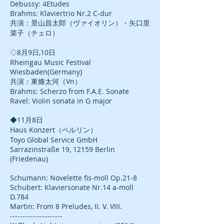
Debussy: 4Etudes
Brahms: Klaviertrio Nr.2 C-dur
共演：景山昌太郎（ヴァイオリン）・矢口里
菜子（チェロ）
◇8月9日,10日
Rheingau Music Festival
Wiesbaden(Germany)
共演：東條太河（Vn）
Brahms: Scherzo from F.A.E. Sonate
Ravel: Violin sonata in G major
◆11月8日
Haus Konzert（ベルリン）
Toyo Global Service GmbH
Sarrazinstraße 19, 12159 Berlin
(Friedenau)
Schumann: Novelette fis-moll Op.21-8
Schubert: Klaviersonate Nr.14 a-moll
D.784
Martin: From 8 Preludes, II. V. VIII.
---------------------