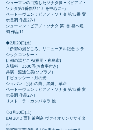
シューマンの目指したソナタ像 −《ピアノ・
ソナタ第1番作品11》を中心に−」
ベートーヴェン：ピアノ・ソナタ 第13番 変
ホ長調 作品27-1
シューマン：ピアノ・ソナタ 第1番 嬰ヘ短
調 作品11
◆2月20日(水)
「伊都の湯どころ」リニューアル記念 クラ
シックコンサート
伊都の湯どころ(福岡・糸島市)
入場料：3500円(お食事付き)
共演：渡邊仁美(ソプラノ)
ドビュッシー：月の光
ショパン：別れの曲、黒鍵、革命
ベートーヴェン：ピアノ・ソナタ 第13番 変
ホ長調 作品27-1
リスト：ラ・カンパネラ 他
◇3月30日(土)
BAF2013 西川茉利奈 ヴァイオリンリサイタ
ル
滋賀県立芸術劇場 びわ湖ホール 小ホール