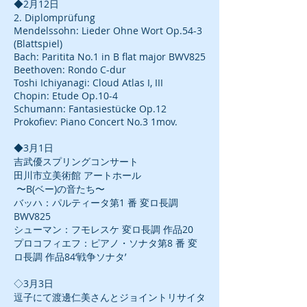
◆2月12日
2. Diplompr
üfung
Mendelssohn: Lieder Ohne Wort Op.54-3
(Blattspiel)
Bach: Paritita No.1 in B flat major BWV825
Beethoven: Rondo C-dur
Toshi Ichiyanagi: Cloud Atlas I, III
Chopin: Etude Op.10-4
Schumann: Fantasiestücke Op.12
Prokofiev: Piano Concert No.3 1mov.
◆3月1日
吉武優スプリングコンサート
田川市立美術館 アートホール
〜B(ベー)の音たち〜
バッハ：パルティータ第1 番 変ロ長調
BWV825
シューマン：フモレスケ 変ロ長調 作品20
プロコフィエフ：ピアノ・ソナタ第8 番 変
ロ長調 作品84‘戦争ソナタ’
◇3月3日
逗子にて渡邊仁美さんとジョイントリサイタ