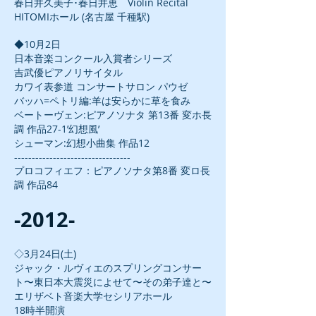
春日井久美子･春日井恵 Violin Recital
HITOMIホール (名古屋 千種駅)
◆10月2日
日本音楽コンクール入賞者シリーズ
吉武優ピアノリサイタル
カワイ表参道 コンサートサロン パウゼ
バッハ=ペトリ編:羊は安らかに草を食み
ベートーヴェン:ピアノソナタ 第13番 変ホ長
調 作品27-1’幻想風’
シューマン:幻想小曲集 作品12
---------------------------------
プロコフィエフ：ピアノソナタ第8番 変ロ長
調 作品84
-2012-
◇3月24日(土)
ジャック・ルヴィエのスプリングコンサー
ト〜東日本大震災によせて〜その弟子達と〜
エリザベト音楽大学セシリアホール
18時半開演