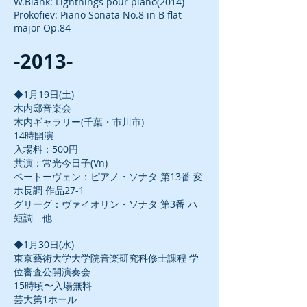
W.Blank: Lightnings pour piano(2014)
Prokofiev: Piano Sonata No.8 in B flat
major Op.84
-2013-
◆1月19日(土)
木内邸音楽会
木内ギャラリー(千葉・市川市)
14時開演
入場料：500円
共演：常光今日子(Vn)
ベートーヴェン：ピアノ・ソナタ 第13番 変
ホ長調 作品27-1
グリーグ：ヴァイオリン・ソナタ 第3番 ハ
短調 他
◆1月30日(水)
東京藝術大学大学院音楽研究科修士課程 学
位審査公開演奏会
15時頃〜入場無料
芸大第1ホール